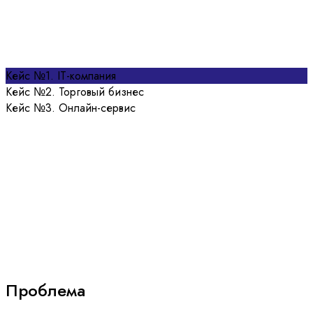
Кейс №1. IT-компания
Кейс №2. Торговый бизнес
Кейс №3. Онлайн-сервис
Российская компания
восстановила международные
платежи и сохранила
зарубежных клиентов.
Проблема