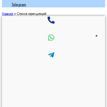
Telegram
Главная
»
Список юрисдикций