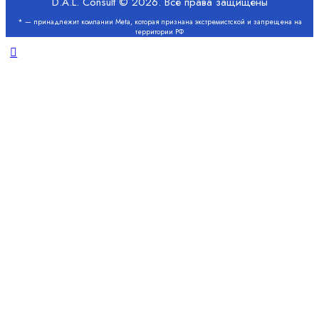
D.A.L. Consult © 2026. Все права защищены
* — принадлежит компании Meta, которая признана экстремистской и запрещена на
территории РФ