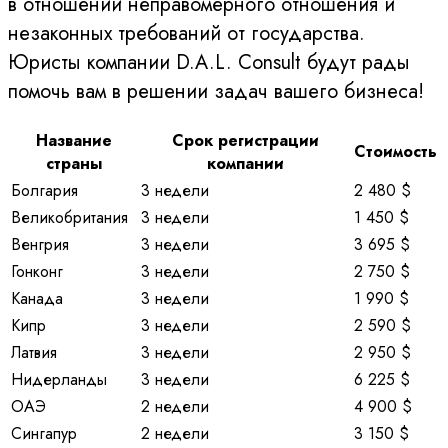
в отношении неправомерного отношения и
незаконных требований от государства.
Юристы компании D.A.L. Consult будут рады
помочь вам в решении задач вашего бизнеса!
Название
Срок регистрации
Стоимость
страны
компании
Болгария
3 недели
2 480 $
Великобритания
3 недели
1 450 $
Венгрия
3 недели
3 695 $
Гонконг
3 недели
2 750 $
Канада
3 недели
1 990 $
Кипр
3 недели
2 590 $
Латвия
3 недели
2 950 $
Нидерланды
3 недели
6 225 $
ОАЭ
2 недели
4 900 $
Сингапур
2 недели
3 150 $